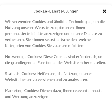
– Ausstellung des „11. Elysée Preises für Malerei“, Galerie im
Cookie-Einstellungen
Elysée, Hamburg
Wir verwenden Cookies und ähnliche Technologien, um die
– „Klassentreffen“, Hochschule für Graphik und Buchkunst,
Nutzung unserer Website zu optimieren, Ihnen
Leipzig
personalisierte Inhalte anzuzeigen und unsere Dienste zu
verbessern. Sie können selbst entscheiden, welche
„Teilchen“, Galerie oqbo, Berlin“
Kategorien von Cookies Sie zulassen möchten:
Notwendige Cookies: Diese Cookies sind erforderlich, um
die grundlegenden Funktionen der Website sicherzustellen.
Statistik-Cookies: Helfen uns, die Nutzung unserer
Website besser zu verstehen und zu analysieren.
Marketing-Cookies: Dienen dazu, Ihnen relevante Inhalte
und Werbung anzuzeigen.