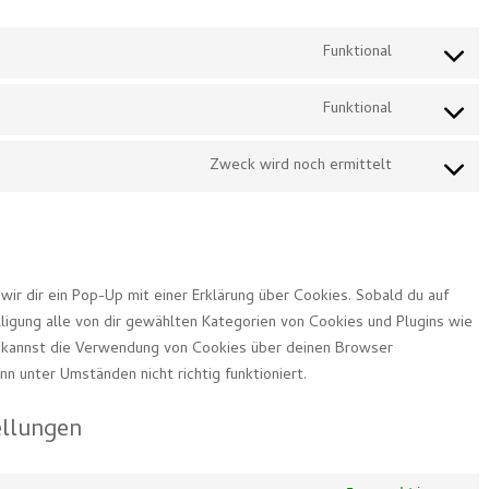
Funktional
Consent
to
service
Funktional
Consent
wordpress
to
service
Zweck wird noch ermittelt
Consent
complianz
to
service
google-
fonts
r dir ein Pop-Up mit einer Erklärung über Cookies. Sobald du auf
illigung alle von dir gewählten Kategorien von Cookies und Plugins wie
u kannst die Verwendung von Cookies über deinen Browser
n unter Umständen nicht richtig funktioniert.
ellungen