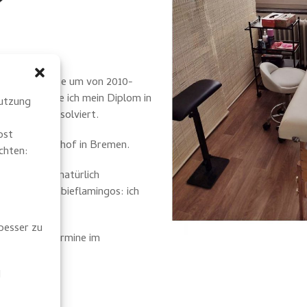
 verlassen habe um von 2010-
en. Hier habe ich mein Diplom in
Nutzung
erstudium absolviert.
bst
haus Güterbahnhof in Bremen.
chten:
hbinden und natürlich
s bis zu Zombieflamingos: ich
besser zu
sive Tattootermine im
!
d